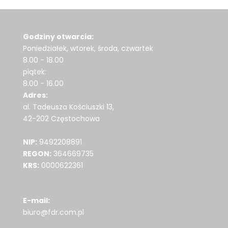
Godziny otwarcia:
Poniedziałek, wtorek, środa, czwartek
8.00 - 18.00
piątek:
8.00 - 16.00
Adres:
al. Tadeusza Kościuszki 13,
42-202 Częstochowa
NIP:
9492208891
REGON:
364669735
KRS:
0000622361
E-mail:
biuro@fdr.com.pl