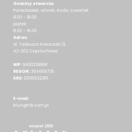
Godziny otwarcia:
Poniedziałek, wtorek, środa, czwartek
8.00 - 18.00
piątek:
8.00 - 16.00
Adres:
al. Tadeusza Kościuszki 13,
42-202 Częstochowa
NIP:
9492208891
REGON:
364669735
KRS:
0000622361
E-mail:
biuro@fdr.com.pl
sierpień 2026