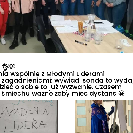
.
👌
💡
ia wspólnie z Młodymi Liderami
zagadnieniami: wywiad, sonda to wyda
dzieć o sobie to już wyzwanie. Czasem
 śmiechu ważne żeby mieć dystans
😀