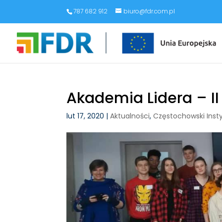
787 682 912
biuro@fdr.com.pl
Akademia Lidera – II 
lut 17, 2020
|
Aktualności
,
Częstochowski Inst