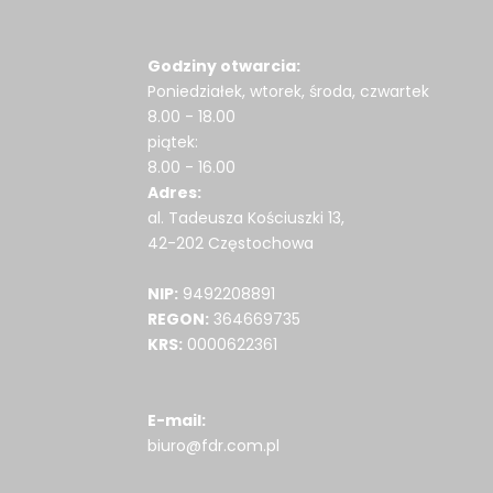
Godziny otwarcia:
Poniedziałek, wtorek, środa, czwartek
8.00 - 18.00
piątek:
8.00 - 16.00
Adres:
al. Tadeusza Kościuszki 13,
42-202 Częstochowa
NIP:
9492208891
REGON:
364669735
KRS:
0000622361
E-mail:
biuro@fdr.com.pl