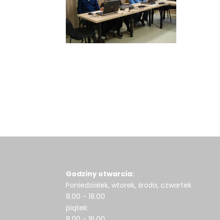
Godziny otwarcia:
Poniedziałek, wtorek, środa, czwartek
8.00 - 18.00
piątek:
8.00 - 16.00