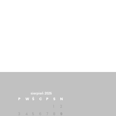
sierpień 2026
P
W
Ś
C
P
S
N
1
2
3
4
5
6
7
8
9