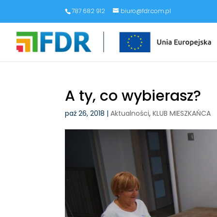
787 682 912
biuro@fdr.com.pl
A ty, co wybierasz?
paź 26, 2018
|
Aktualności
,
KLUB MIESZKAŃCA