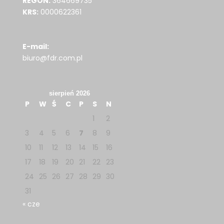
REGON:
364669735
KRS:
0000622361
E-mail:
biuro@fdr.com.pl
sierpień 2026
P
W
Ś
C
P
S
N
1
2
3
4
5
6
7
8
9
10
11
12
13
14
15
16
17
18
19
20
21
22
23
24
25
26
27
28
29
30
31
« cze