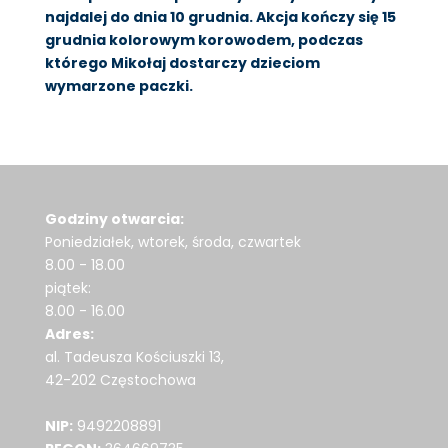
najdalej do dnia 10 grudnia. Akcja kończy się 15
grudnia kolorowym korowodem, podczas
którego Mikołaj dostarczy dzieciom
wymarzone paczki.
Godziny otwarcia:
Poniedziałek, wtorek, środa, czwartek
8.00 - 18.00
piątek:
8.00 - 16.00
Adres:
al. Tadeusza Kościuszki 13,
42-202 Częstochowa
NIP:
9492208891