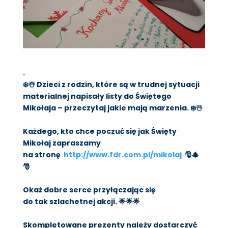
.
❄️
☃️
Dzieci z rodzin, które są w trudnej sytuacji
materialnej napisały listy do Świętego
Mikołaja – przeczytaj jakie mają marzenia.
❄️
☃️
Każdego, kto chce poczuć się jak Święty
Mikołaj zapraszamy
na stronę
http://www.fdr.com.pl/mikolaj
🎅
🎄
🎅
Okaż dobre serce przyłączając się
do tak szlachetnej akcji.
🌟
🌟
🌟
Skompletowane prezenty należy dostarczyć