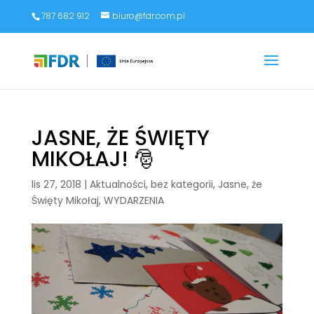
787 682 912
biuro@fdr.com.pl
JASNE, ŻE ŚWIĘTY
MIKOŁAJ! 🎅
lis 27, 2018
|
Aktualności
,
bez kategorii
,
Jasne, że
Święty Mikołaj
,
WYDARZENIA