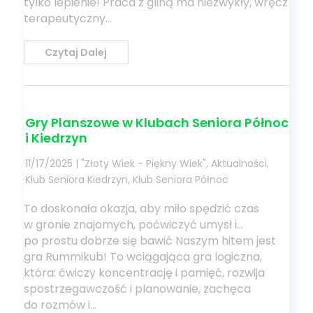
tylko lepienie! Praca z gliną ma niezwykły, wręcz
terapeutyczny...
Czytaj Dalej
Gry Planszowe w Klubach Seniora Północ
i Kiedrzyn
11/17/2025
|
"Złoty Wiek - Piękny Wiek"
,
Aktualności
,
Klub Seniora Kiedrzyn
,
Klub Seniora Północ
To doskonała okazja, aby miło spędzić czas
w gronie znajomych, poćwiczyć umysł i...
po prostu dobrze się bawić Naszym hitem jest
gra Rummikub! To wciągająca gra logiczna,
która: ćwiczy koncentrację i pamięć, rozwija
spostrzegawczość i planowanie, zachęca
do rozmów i...